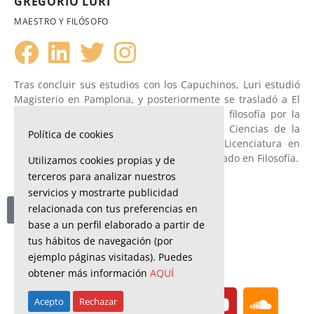
GREGORIO LURI
MAESTRO Y FILÓSOFO
Tras concluir sus estudios con los Capuchinos, Luri estudió
Magisterio en Pamplona​, y posteriormente se trasladó a El
Masnou (Barcelona) en 1978. Es doctor en filosofía por la
Universidad de Barcelona y licenciado en Ciencias de la
Política de cookies
Educación. Fue Premio Extraordinario de Licenciatura en
Ciencias de la Educación y Premio de Doctorado en Filosofía.
Utilizamos cookies propias y de
terceros para analizar nuestros
servicios y mostrarte publicidad
relacionada con tus preferencias en
Haz clic aquí
base a un perfil elaborado a partir de
tus hábitos de navegación (por
ejemplo páginas visitadas). Puedes
obtener más información
AQUÍ
Acepto
Rechazar